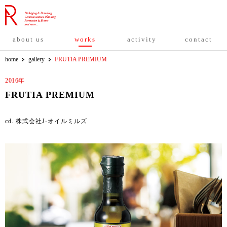
about us
works
activity
contact
home
gallery
FRUTIA PREMIUM
2016年
FRUTIA PREMIUM
cd. 株式会社J-オイルミルズ