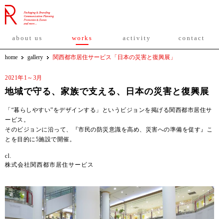
about us
works
activity
contact
home
gallery
関西都市居住サービス「日本の災害と復興展」
2021年1～3月
地域で守る、家族で支える、日本の災害と復興展
「“暮らしやすい”をデザインする」というビジョンを掲げる関西都市居住サ
ービス。
そのビジョンに沿って、『市⺠の防災意識を⾼め、災害への準備を促す』こ
とを⽬的に5施設で開催。
cl.
株式会社関西都市居住サービス